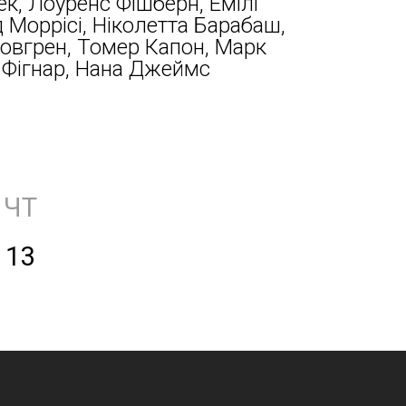
к, Лоуренс Фішберн, Емілі
д Моррісі, Ніколетта Барабаш,
овгрен, Томер Капон, Марк
 Фігнар, Нана Джеймс
ЧТ
13