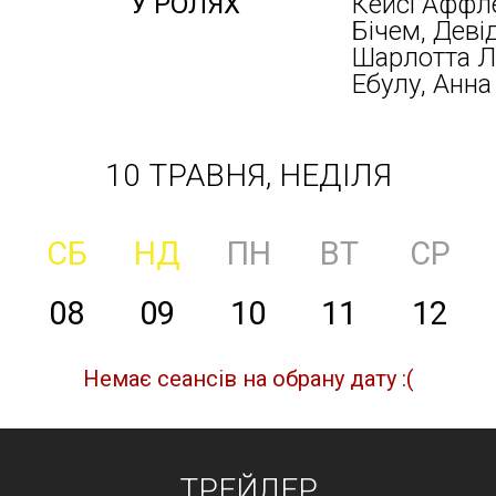
У РОЛЯХ
Кейсі Аффле
Бічем, Деві
Шарлотта Л
Ебулу, Анна
10 ТРАВНЯ, НЕДІЛЯ
СБ
НД
ПН
ВТ
СР
08
09
10
11
12
Немає сеансів на обрану дату :(
ТРЕЙЛЕР