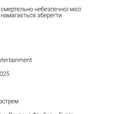
смертельно небезпечної місії
і намагається зберегти
ntertainment
2025
фстрем