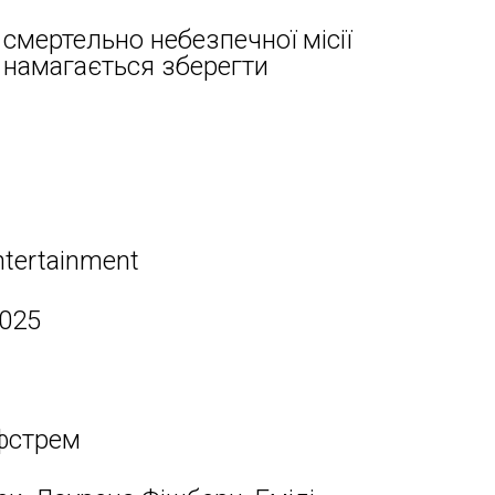
смертельно небезпечної місії
і намагається зберегти
ntertainment
2025
фстрем