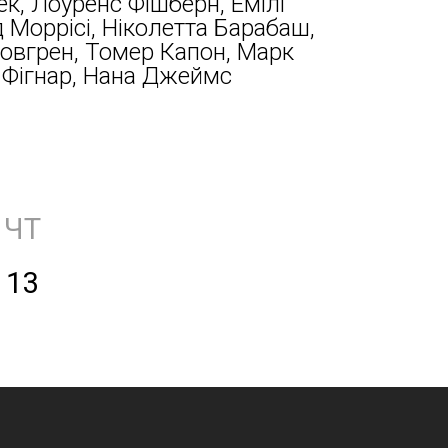
к, Лоуренс Фішберн, Емілі
д Моррісі, Ніколетта Барабаш,
овгрен, Томер Капон, Марк
 Фігнар, Нана Джеймс
ЧТ
13