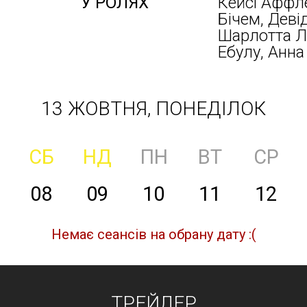
У РОЛЯХ
Кейсі Аффле
Бічем, Деві
Шарлотта Л
Ебулу, Анна
13 ЖОВТНЯ, ПОНЕДІЛОК
СБ
НД
ПН
ВТ
СР
08
09
10
11
12
Немає сеансів на обрану дату :(
ТРЕЙЛЕР