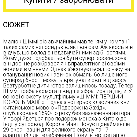
СЮЖЕТ
Малюк Шіммі ріс звичайним мавпеням у компанії
таких самих непосидьків, як і він сам. Аж якось він
відчув, що володіє надзвичайними здібностями.
Йому дуже подобається бути супергероєм, хоча
він досі не розібрався як вправлятися зі своїми
новими вміннями. Однак з’ясовується, що часу на
опанування нових навичок обмаль, бо лише його
суперздібності можуть врятувати світ від хаосу.
Безтурботне дитинство залишилось позаду. Тепер
Шіммі треба якомога швидше зібратися та діяти. У
основі сюжету мультфільму «ШІММІ: ПЕРШИЙ
КОРОЛЬ МАВП» – одна з чотирьох класичних книг
китайською мовою «Подорож на Захід»,
опублікована 1590-го року без зазначення автора.
У творі йдеться про подорож монаха з Китаю до
Індії у супроводі Короля Мавп. Існує щонайменше
29 екранізацій для великого екрану та 17
адаптацій для телебачення. Нову інтерпретацію