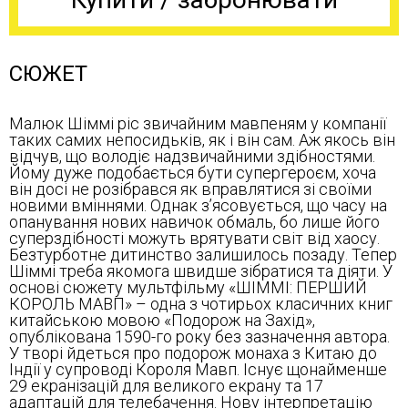
СЮЖЕТ
Малюк Шіммі ріс звичайним мавпеням у компанії
таких самих непосидьків, як і він сам. Аж якось він
відчув, що володіє надзвичайними здібностями.
Йому дуже подобається бути супергероєм, хоча
він досі не розібрався як вправлятися зі своїми
новими вміннями. Однак з’ясовується, що часу на
опанування нових навичок обмаль, бо лише його
суперздібності можуть врятувати світ від хаосу.
Безтурботне дитинство залишилось позаду. Тепер
Шіммі треба якомога швидше зібратися та діяти. У
основі сюжету мультфільму «ШІММІ: ПЕРШИЙ
КОРОЛЬ МАВП» – одна з чотирьох класичних книг
китайською мовою «Подорож на Захід»,
опублікована 1590-го року без зазначення автора.
У творі йдеться про подорож монаха з Китаю до
Індії у супроводі Короля Мавп. Існує щонайменше
29 екранізацій для великого екрану та 17
адаптацій для телебачення. Нову інтерпретацію