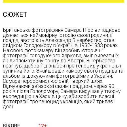
СЮЖЕТ
Британська фотографиня Самара Пірс випадково
дізнається неймовірну історію своєї родини: її
прадід, австрієць Александр Вінербергер, став
свідком Голодомору в Україні в 1932-1933 роках.
На свою фотокамеру він зробив історичні
фотографії голодуючого Харкова, зміг вивезти їх
як дипломатичну пошту до Австрії. Вінербергер
прагнув, щобсвіт дізнався про геноцид українців і
зупинив його. Знайшовши камеру свого прадіда та
альбом із шокуючими фотографіями з України,
Самара переосмислює свій творчий шлях.
Відчуваючи зв’язок зі своїм прадідом, через 90
років після Голодомору, Самара вирушає у творчу
експедицію на Харківщину, аби зробити власні
фотографії про геноцид українців, який триває і
досі
ВІКОВЕ
12+