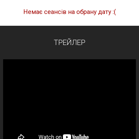
Немає сеансів на обрану дату :(
ТРЕЙЛЕР