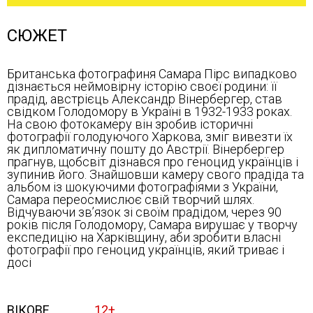
СЮЖЕТ
Британська фотографиня Самара Пірс випадково
дізнається неймовірну історію своєї родини: її
прадід, австрієць Александр Вінербергер, став
свідком Голодомору в Україні в 1932-1933 роках.
На свою фотокамеру він зробив історичні
фотографії голодуючого Харкова, зміг вивезти їх
як дипломатичну пошту до Австрії. Вінербергер
прагнув, щобсвіт дізнався про геноцид українців і
зупинив його. Знайшовши камеру свого прадіда та
альбом із шокуючими фотографіями з України,
Самара переосмислює свій творчий шлях.
Відчуваючи зв’язок зі своїм прадідом, через 90
років після Голодомору, Самара вирушає у творчу
експедицію на Харківщину, аби зробити власні
фотографії про геноцид українців, який триває і
досі
ВІКОВЕ
12+