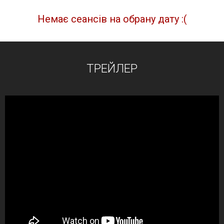
Немає сеансів на обрану дату :(
ТРЕЙЛЕР