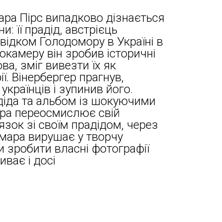
ра Пірс випадково дізнається
и: її прадід, австрієць
відком Голодомору в Україні в
окамеру він зробив історичні
а, зміг вивезти їх як
. Вінербергер прагнув,
українців і зупинив його.
іда та альбом із шокуючими
ара переосмислює свій
язок зі своїм прадідом, через
амара вирушає у творчу
и зробити власні фотографії
иває і досі