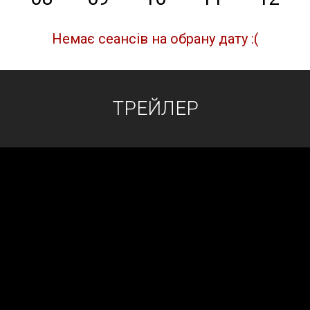
Немає сеансів на обрану дату :(
ТРЕЙЛЕР