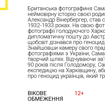
Британська фотографиня Сама
неймовірну історію своєї родин
Александр Вінербергер, став с
1932-1933 роках. На свою фот
фотографії голодуючого Харков
дипломатичну пошту до Австрії
щобсвіт дізнався про геноцид 
Знайшовши камеру свого прад
фотографіями з України, Сам
творчий шлях. Відчуваючи зв’
90 років після Голодомору, С
експедицію на Харківщину, аб
про геноцид українців, який тр
ВІКОВЕ
12+
ОБМЕЖЕННЯ