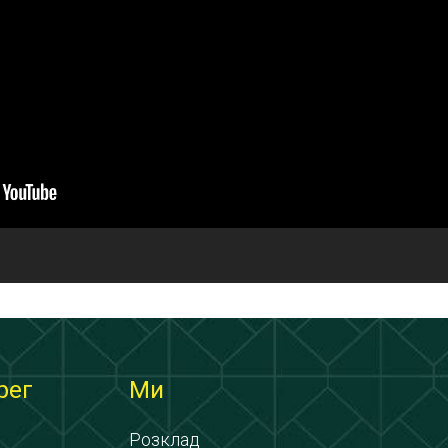
рег
Ми
Розклад