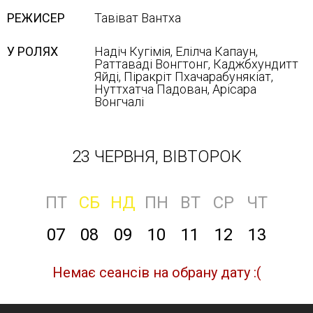
РЕЖИСЕР
Тавіват Вантха
У РОЛЯХ
Надіч Кугімія, Елілча Капаун,
Раттаваді Вонгтонг, Каджбхундитт
Яйді, Піракріт Пхачарабунякіат,
Нуттхатча Падован, Арісара
Вонгчалі
23 ЧЕРВНЯ, ВІВТОРОК
ПТ
СБ
НД
ПН
ВТ
СР
ЧТ
07
08
09
10
11
12
13
Немає сеансів на обрану дату :(