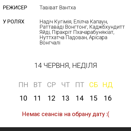
РЕЖИСЕР
Тавіват Вантха
У РОЛЯХ
Надіч Кугімія, Елілча Капаун,
Раттаваді Вонгтонг, Каджбхундитт
Яйді, Піракріт Пхачарабунякіат,
Нуттхатча Падован, Арісара
Вонгчалі
14 ЧЕРВНЯ, НЕДІЛЯ
ПН
ВТ
СР
ЧТ
ПТ
СБ
НД
10
11
12
13
14
15
16
Немає сеансів на обрану дату :(