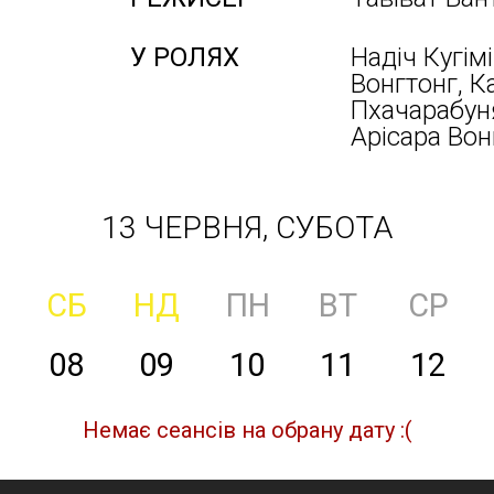
У РОЛЯХ
Надіч Кугімі
Вонгтонг, К
Пхачарабуня
Арісара Вон
13 ЧЕРВНЯ, СУБОТА
СБ
НД
ПН
ВТ
СР
08
09
10
11
12
Немає сеансів на обрану дату :(