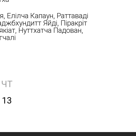
я, Елілча Капаун, Раттаваді
аджбхундитт Яйді, Піракріт
кіат, Нуттхатча Падован,
гчалі
ЧТ
13