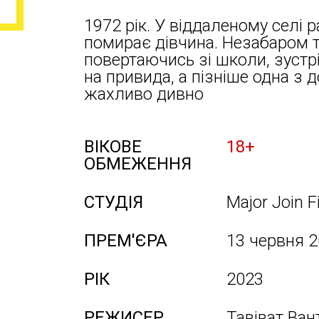
1972 рік. У віддаленому селі 
помирає дівчина. Незабаром 
повертаючись зі школи, зустр
на привида, а пізніше одна з
жахливо дивно
ВІКОВЕ
18+
ОБМЕЖЕННЯ
СТУДІЯ
Major Join F
ПРЕМ'ЄРА
13 червня 
РІК
2023
РЕЖИСЕР
Тавіват Ван