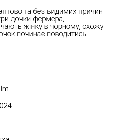
раптово та без видимих причин
три дочки фермера,
ічають жінку в чорному, схожу
 дочок починає поводитись
ilm
2024
тха