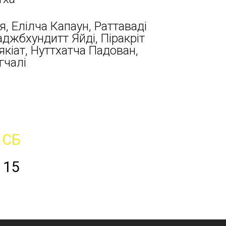
я, Елілча Капаун, Раттаваді
аджбхундитт Яйді, Піракріт
кіат, Нуттхатча Падован,
гчалі
СБ
15