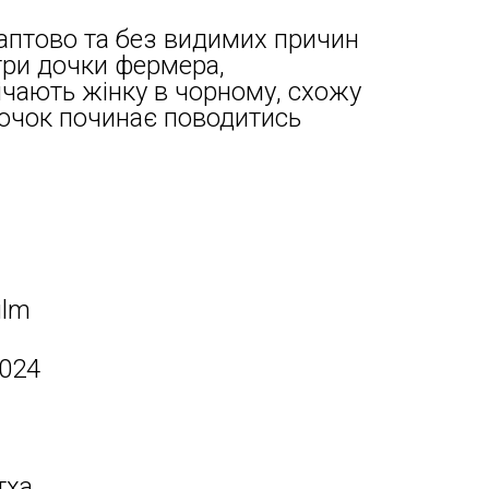
раптово та без видимих причин
три дочки фермера,
ічають жінку в чорному, схожу
 дочок починає поводитись
ilm
2024
тха