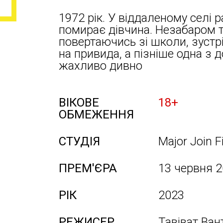
1972 рік. У віддаленому селі 
помирає дівчина. Незабаром 
повертаючись зі школи, зустр
на привида, а пізніше одна з
жахливо дивно
ВІКОВЕ
18+
ОБМЕЖЕННЯ
СТУДІЯ
Major Join F
ПРЕМ'ЄРА
13 червня 
РІК
2023
РЕЖИСЕР
Тавіват Ван