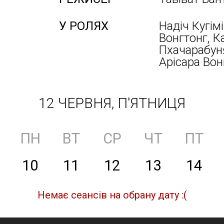
У РОЛЯХ
Надіч Кугімі
Вонгтонг, К
Пхачарабуня
Арісара Вон
12 ЧЕРВНЯ, П'ЯТНИЦЯ
ПН
ВТ
СР
ЧТ
ПТ
10
11
12
13
14
Немає сеансів на обрану дату :(