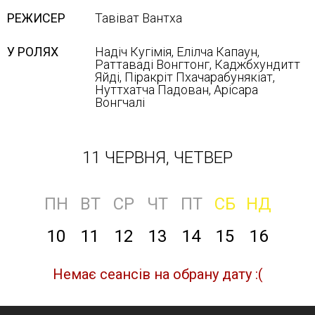
РЕЖИСЕР
Тавіват Вантха
У РОЛЯХ
Надіч Кугімія, Елілча Капаун,
Раттаваді Вонгтонг, Каджбхундитт
Яйді, Піракріт Пхачарабунякіат,
Нуттхатча Падован, Арісара
Вонгчалі
11 ЧЕРВНЯ, ЧЕТВЕР
ПН
ВТ
СР
ЧТ
ПТ
СБ
НД
10
11
12
13
14
15
16
Немає сеансів на обрану дату :(