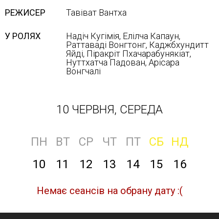
РЕЖИСЕР
Тавіват Вантха
У РОЛЯХ
Надіч Кугімія, Елілча Капаун,
Раттаваді Вонгтонг, Каджбхундитт
Яйді, Піракріт Пхачарабунякіат,
Нуттхатча Падован, Арісара
Вонгчалі
10 ЧЕРВНЯ, СЕРЕДА
ПН
ВТ
СР
ЧТ
ПТ
СБ
НД
10
11
12
13
14
15
16
Немає сеансів на обрану дату :(