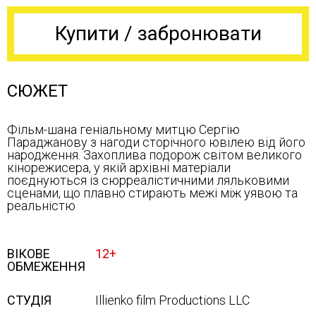
Купити / забронювати
СЮЖЕТ
Фільм-шана геніальному митцю Сергію
Параджанову з нагоди сторічного ювілею від його
народження. Захоплива подорож світом великого
кінорежисера, у якій архівні матеріали
поєднуються із сюрреалістичними ляльковими
сценами, що плавно стирають межі між уявою та
реальністю
ВІКОВЕ
12+
ОБМЕЖЕННЯ
СТУДІЯ
Illienko film Productions LLC