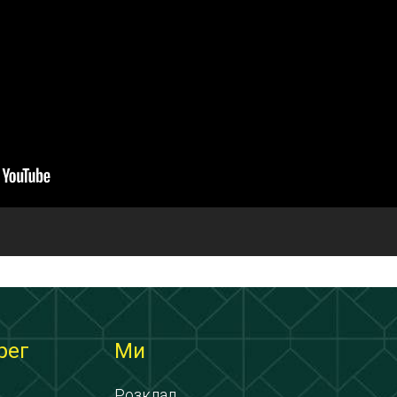
рег
Ми
Розклад