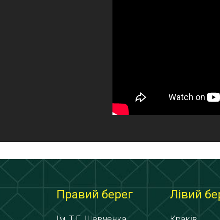
Правий берег
Лівий бе
Ім. Т.Г. Шевченка
Краків