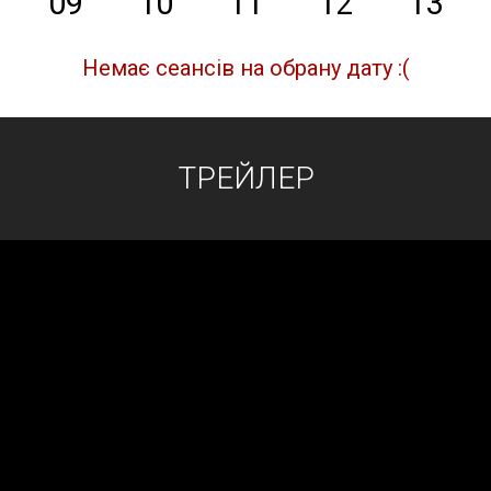
09
10
11
12
13
Немає сеансів на обрану дату :(
ТРЕЙЛЕР