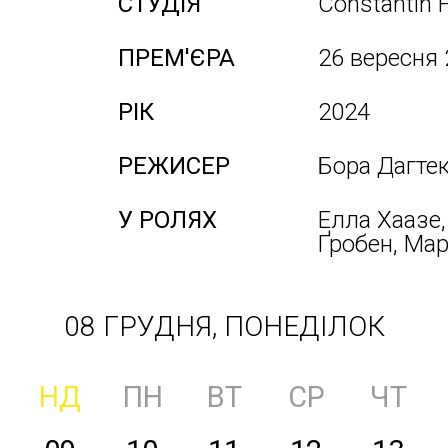
СТУДІЯ
Constantin 
ПРЕМ'ЄРА
26 вересня
РІК
2024
РЕЖИСЕР
Бора Дагтек
У РОЛЯХ
Елла Хаазе,
Ґробен, Мар
08 ГРУДНЯ, ПОНЕДІЛОК
НД
ПН
ВТ
СР
ЧТ