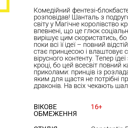
Комедійний фентезі-блокбасте
розповідав! Шанталь з подруг
світу у Магічне королівство к
впевнені, що це глюк соціаль
вирішує цим скористатись, бо
поки всі її ідеї – повний відст
стає принцесою і влаштовує с
вірусного контенту. Тепер іде
кроці, бо цей всесвіт повний 
приколами: принців із розлад
яким для щастя не потрібні пр
драконів. На всіх чекають шал
ВІКОВЕ
16+
ОБМЕЖЕННЯ