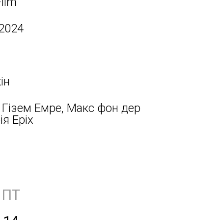
Film
 2024
ін
 Гізем Емре, Макс фон дер
ія Еріх
ПТ