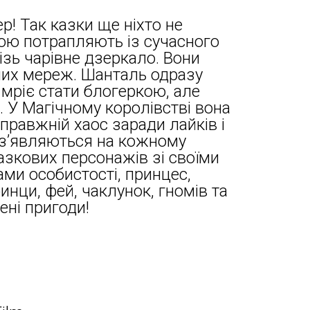
р! Так казки ще ніхто не
ою потрапляють із сучасного
різь чарівне дзеркало. Вони
них мереж. Шанталь одразу
 мріє стати блогеркою, але
ій. У Магічному королівстві вона
правжній хаос заради лайків і
ї з’являються на кожному
казкових персонажів зі своїми
ами особистості, принцес,
инци, фей, чаклунок, гномів та
ені пригоди!