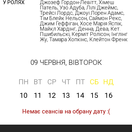
У РОЛЯХ
Джозеф Гордон-Левітт, Хімеш
Патель, Узо Адуба, Лілі Джеймс,
Трейсі Лордс, Джоуі Лорен Адамс,
Тім Блейк Нельсон, Саймон Рекс,
Джим Геффіган, Хосе Марія Яспік,
Майкл Хардінг, Денна, Дева, Кет.
Пшибильскі, Керміт Ролісон, Інглінг
Жу, Тамара Хопкінс, Клейтон Френк
09 ЧЕРВНЯ, ВІВТОРОК
ПН
ВТ
СР
ЧТ
ПТ
СБ
НД
10
11
12
13
14
15
16
Немає сеансів на обрану дату :(