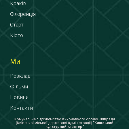
Краків
Флоренція
Старт
Кіото
Ми
Розклад
Фільми
Новини
Контакти
Комунальне підприємство виконавчого органу Київради
(Київської міської державної адміністрації)
"Київський
культурний кластер"