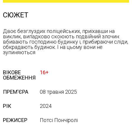
СЮЖЕТ
Двоє безглуздих поліцейських, приїхавши на
виклик, випадково скоюють подвійний злочин:
вбивають господиню будинку і, прибираючи сліди,
обкрадають будинок. І на цьому вони не
зупиняються
ВІКОВЕ
16+
ОБМЕЖЕННЯ
ПРЕМ'ЄРА
08 травня 2025
РІК
2024
РЕЖИСЕР
Потсі Пончіролі