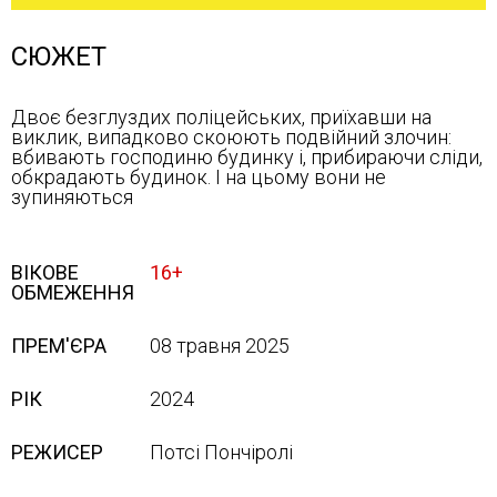
СЮЖЕТ
Двоє безглуздих поліцейських, приїхавши на
виклик, випадково скоюють подвійний злочин:
вбивають господиню будинку і, прибираючи сліди,
обкрадають будинок. І на цьому вони не
зупиняються
ВІКОВЕ
16+
ОБМЕЖЕННЯ
ПРЕМ'ЄРА
08 травня 2025
РІК
2024
РЕЖИСЕР
Потсі Пончіролі