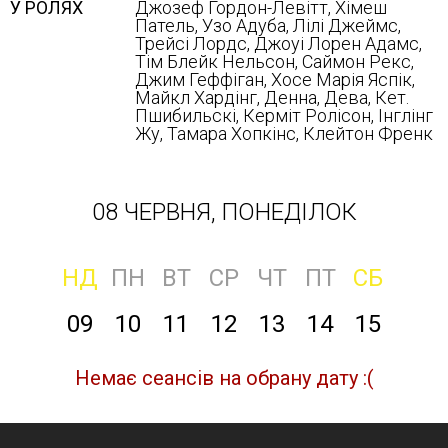
У РОЛЯХ
Джозеф Гордон-Левітт, Хімеш
Патель, Узо Адуба, Лілі Джеймс,
Трейсі Лордс, Джоуі Лорен Адамс,
Тім Блейк Нельсон, Саймон Рекс,
Джим Геффіган, Хосе Марія Яспік,
Майкл Хардінг, Денна, Дева, Кет.
Пшибильскі, Керміт Ролісон, Інглінг
Жу, Тамара Хопкінс, Клейтон Френк
08 ЧЕРВНЯ, ПОНЕДІЛОК
НД
ПН
ВТ
СР
ЧТ
ПТ
СБ
09
10
11
12
13
14
15
Немає сеансів на обрану дату :(