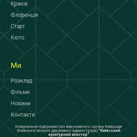
Краків
Флоренція
Старт
Кіото
Ми
Розклад
Фільми
Новини
Контакти
Комунальне підприємство виконавчого органу Київради
(Київської міської державної адміністрації)
"Київський
культурний кластер"