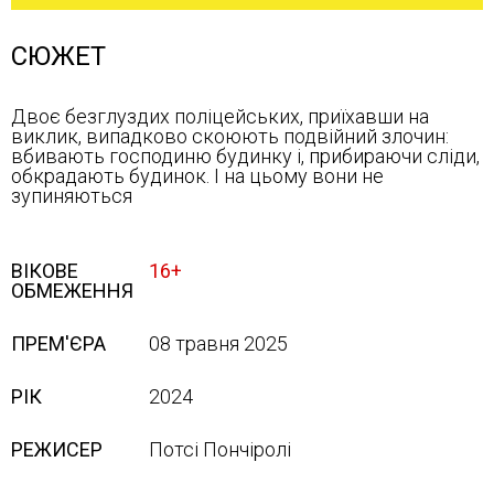
СЮЖЕТ
Двоє безглуздих поліцейських, приїхавши на
виклик, випадково скоюють подвійний злочин:
вбивають господиню будинку і, прибираючи сліди,
обкрадають будинок. І на цьому вони не
зупиняються
ВІКОВЕ
16+
ОБМЕЖЕННЯ
ПРЕМ'ЄРА
08 травня 2025
РІК
2024
РЕЖИСЕР
Потсі Пончіролі