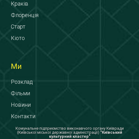
Краків
Флоренція
Старт
Кіото
Ми
Розклад
Фільми
Новини
Контакти
Комунальне підприємство виконавчого органу Київради
(Київської міської державної адміністрації)
"Київський
культурний кластер"