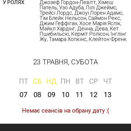
У РОЛЯХ
Джозеф Гордон-Левітт, Хімеш
Патель, Узо Адуба, Лілі Джеймс,
Трейсі Лордс, Джоуі Лорен Адамс,
Тім Блейк Нельсон, Саймон Рекс,
Джим Геффіган, Хосе Марія Яспік,
Майкл Хардінг, Денна, Дева, Кет.
Пшибильскі, Керміт Ролісон, Інглінг
Жу, Тамара Хопкінс, Клейтон Френк
23 ТРАВНЯ, СУБОТА
ПТ
СБ
НД
ПН
ВТ
СР
ЧТ
07
08
09
10
11
12
13
Немає сеансів на обрану дату :(