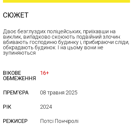
СЮЖЕТ
Двоє безглуздих поліцейських, приїхавши на
виклик, випадково скоюють подвійний злочин:
вбивають господиню будинку і, прибираючи сліди,
обкрадають будинок. І на цьому вони не
зупиняються
ВІКОВЕ
16+
ОБМЕЖЕННЯ
ПРЕМ'ЄРА
08 травня 2025
РІК
2024
РЕЖИСЕР
Потсі Пончіролі