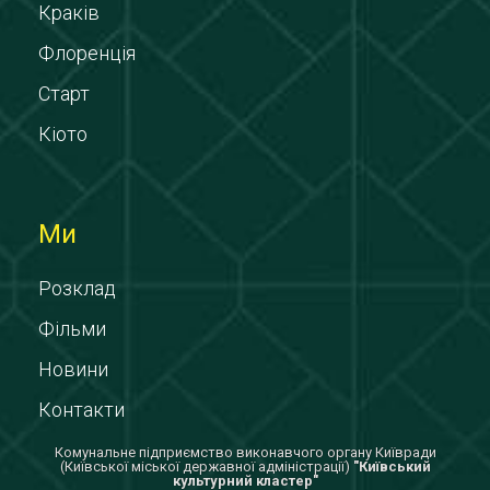
Краків
Флоренція
Старт
Кіото
Ми
Розклад
Фільми
Новини
Контакти
Комунальне підприємство виконавчого органу Київради
(Київської міської державної адміністрації)
"Київський
культурний кластер"