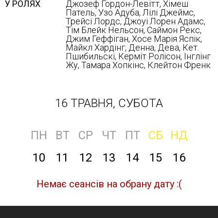
У РОЛЯХ
Джозеф Гордон-Левітт, Хімеш
Патель, Узо Адуба, Лілі Джеймс,
Трейсі Лордс, Джоуі Лорен Адамс,
Тім Блейк Нельсон, Саймон Рекс,
Джим Геффіган, Хосе Марія Яспік,
Майкл Хардінг, Денна, Дева, Кет.
Пшибильскі, Керміт Ролісон, Інглінг
Жу, Тамара Хопкінс, Клейтон Френк
16 ТРАВНЯ, СУБОТА
ПН
ВТ
СР
ЧТ
ПТ
СБ
НД
10
11
12
13
14
15
16
Немає сеансів на обрану дату :(