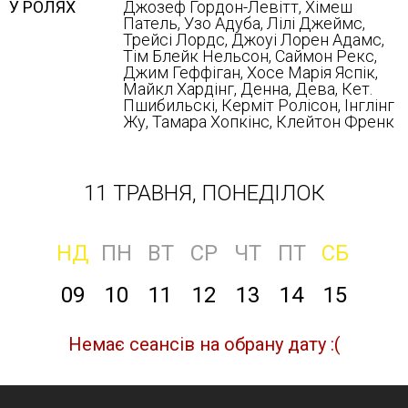
У РОЛЯХ
Джозеф Гордон-Левітт, Хімеш
Патель, Узо Адуба, Лілі Джеймс,
Трейсі Лордс, Джоуі Лорен Адамс,
Тім Блейк Нельсон, Саймон Рекс,
Джим Геффіган, Хосе Марія Яспік,
Майкл Хардінг, Денна, Дева, Кет.
Пшибильскі, Керміт Ролісон, Інглінг
Жу, Тамара Хопкінс, Клейтон Френк
11 ТРАВНЯ, ПОНЕДІЛОК
НД
ПН
ВТ
СР
ЧТ
ПТ
СБ
09
10
11
12
13
14
15
Немає сеансів на обрану дату :(