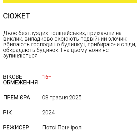
СЮЖЕТ
Двоє безглуздих поліцейських, приїхавши на
виклик, випадково скоюють подвійний злочин:
вбивають господиню будинку і, прибираючи сліди,
обкрадають будинок. І на цьому вони не
зупиняються
ВІКОВЕ
16+
ОБМЕЖЕННЯ
ПРЕМ'ЄРА
08 травня 2025
РІК
2024
РЕЖИСЕР
Потсі Пончіролі