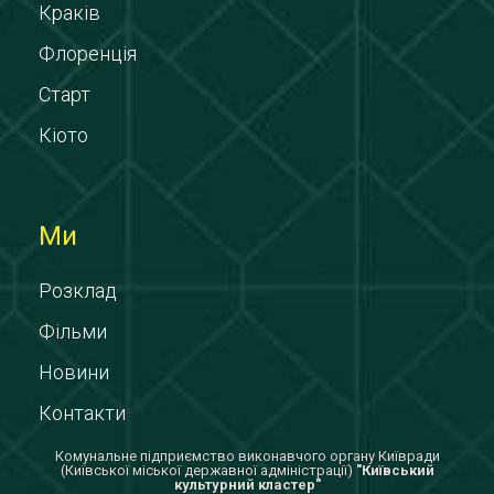
Краків
Флоренція
Старт
Кіото
Ми
Розклад
Фільми
Новини
Контакти
Комунальне підприємство виконавчого органу Київради
(Київської міської державної адміністрації)
"Київський
культурний кластер"