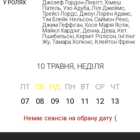
У РОЛЯХ
Джозеф Гордон-Левітт, Хімеш
Патель, Узо Адуба, Лілі Джеймс,
Трейсі Лордс, Джоуі Лорен Адамс,
Тім Блейк Нельсон, Саймон Рекс,
Джим Геффіган, Хосе Марія Яспік,
Майкл Хардінг, Денна, Дева, Кет.
Пшибильскі, Керміт Ролісон, Інглінг
Жу, Тамара Хопкінс, Клейтон Френк
10 ТРАВНЯ, НЕДІЛЯ
ПТ
СБ
НД
ПН
ВТ
СР
ЧТ
07
08
09
10
11
12
13
Немає сеансів на обрану дату :(