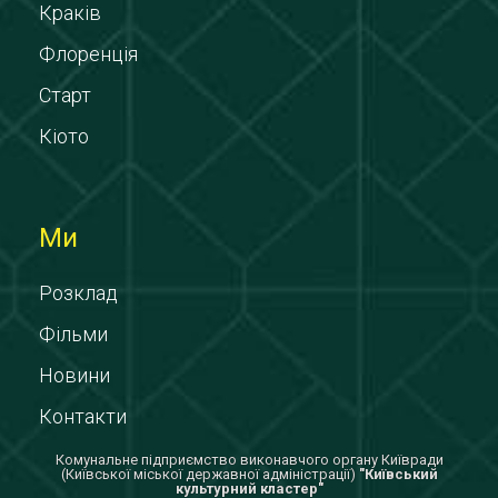
Краків
Флоренція
Старт
Кіото
Ми
Розклад
Фільми
Новини
Контакти
Комунальне підприємство виконавчого органу Київради
(Київської міської державної адміністрації)
"Київський
культурний кластер"