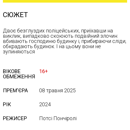
СЮЖЕТ
Двоє безглуздих поліцейських, приїхавши на
виклик, випадково скоюють подвійний злочин:
вбивають господиню будинку і, прибираючи сліди,
обкрадають будинок. І на цьому вони не
зупиняються
ВІКОВЕ
16+
ОБМЕЖЕННЯ
ПРЕМ'ЄРА
08 травня 2025
РІК
2024
РЕЖИСЕР
Потсі Пончіролі