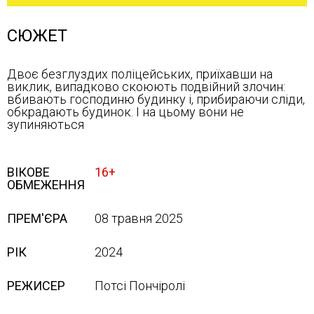
СЮЖЕТ
Двоє безглуздих поліцейських, приїхавши на
виклик, випадково скоюють подвійний злочин:
вбивають господиню будинку і, прибираючи сліди,
обкрадають будинок. І на цьому вони не
зупиняються
ВІКОВЕ
16+
ОБМЕЖЕННЯ
ПРЕМ'ЄРА
08 травня 2025
РІК
2024
РЕЖИСЕР
Потсі Пончіролі