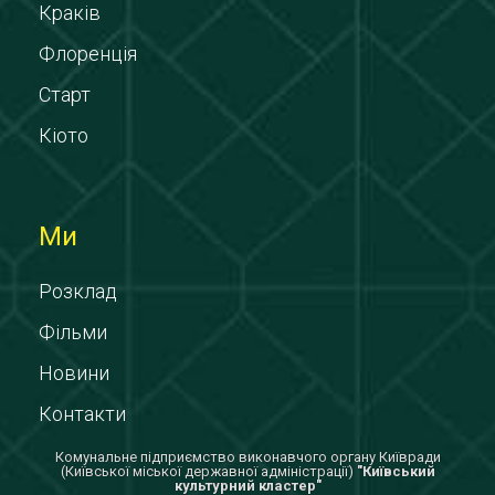
Краків
Флоренція
Старт
Кіото
Ми
Розклад
Фільми
Новини
Контакти
Комунальне підприємство виконавчого органу Київради
(Київської міської державної адміністрації)
"Київський
культурний кластер"