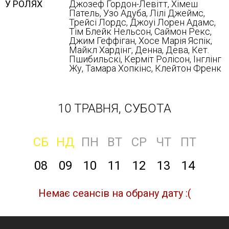
У РОЛЯХ
Джозеф Гордон-Левітт, Хімеш
Патель, Узо Адуба, Лілі Джеймс,
Трейсі Лордс, Джоуі Лорен Адамс,
Тім Блейк Нельсон, Саймон Рекс,
Джим Геффіган, Хосе Марія Яспік,
Майкл Хардінг, Денна, Дева, Кет.
Пшибильскі, Керміт Ролісон, Інглінг
Жу, Тамара Хопкінс, Клейтон Френк
10 ТРАВНЯ, СУБОТА
СБ
НД
ПН
ВТ
СР
ЧТ
ПТ
08
09
10
11
12
13
14
Немає сеансів на обрану дату :(