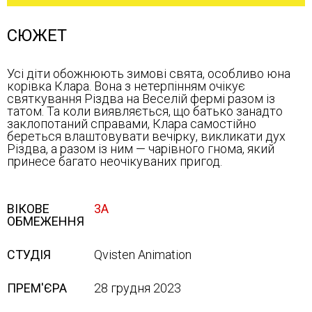
СЮЖЕТ
Усі діти обожнюють зимові свята, особливо юна
корівка Клара. Вона з нетерпінням очікує
святкування Різдва на Веселій фермі разом із
татом. Та коли виявляється, що батько занадто
заклопотаний справами, Клара самостійно
береться влаштовувати вечірку, викликати дух
Різдва, а разом із ним — чарівного гнома, який
принесе багато неочікуваних пригод.
ВІКОВЕ
3А
ОБМЕЖЕННЯ
СТУДІЯ
Qvisten Animation
ПРЕМ'ЄРА
28 грудня 2023