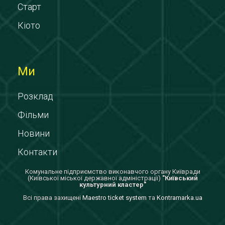
Старт
Кіото
Ми
Розклад
Фільми
Новини
Контакти
Комунальне підприємство виконавчого органу Київради
(Київської міської державної адміністрації)
"Київський
культурний кластер"
Всi права захищенi
Maestro ticket system
та
Kontramarka.ua