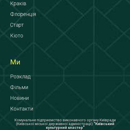
Краків
Флоренція
Старт
Кіото
Ми
Розклад
Фільми
Новини
Контакти
Комунальне підприємство виконавчого органу Київради
(Київської міської державної адміністрації)
"Київський
культурний кластер"