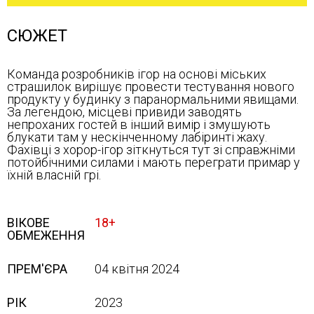
СЮЖЕТ
Команда розробників ігор на основі міських
страшилок вирішує провести тестування нового
продукту у будинку з паранормальними явищами.
За легендою, місцеві привиди заводять
непроханих гостей в інший вимір і змушують
блукати там у нескінченному лабіринті жаху.
Фахівці з хорор-ігор зіткнуться тут зі справжніми
потойбічними силами і мають переграти примар у
їхній власній грі.
ВІКОВЕ
18+
ОБМЕЖЕННЯ
ПРЕМ'ЄРА
04 квітня 2024
РІК
2023