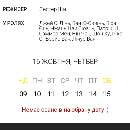
РЕЖИСЕР
Лестер Ши
У РОЛЯХ
Джей Сі Лінь, Ван Ю-Сюань, Віра
Єнь, Чжань Цзи Сюань, Патрік Ші,
Саммер Мен, Нін Чан, Шон Ху, Ріко
Сі, Борис Ван, Лінус Ван
16 ЖОВТНЯ, ЧЕТВЕР
НД
ПН
ВТ
СР
ЧТ
ПТ
СБ
09
10
11
12
13
14
15
Немає сеансів на обрану дату :(