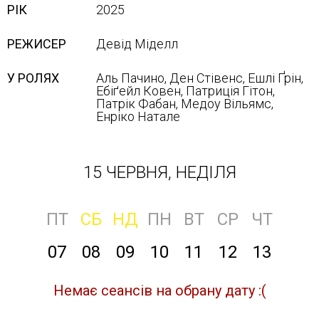
РІК
2025
РЕЖИСЕР
Девід Міделл
У РОЛЯХ
Аль Пачино, Ден Стівенс, Ешлі Ґрін,
Ебіґейл Ковен, Патриція Гітон,
Патрік Фабан, Медоу Вільямс,
Енріко Натале
15 ЧЕРВНЯ, НЕДІЛЯ
ПТ
СБ
НД
ПН
ВТ
СР
ЧТ
07
08
09
10
11
12
13
Немає сеансів на обрану дату :(