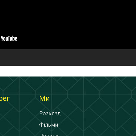
рег
Ми
Розклад
Фільми
Новини