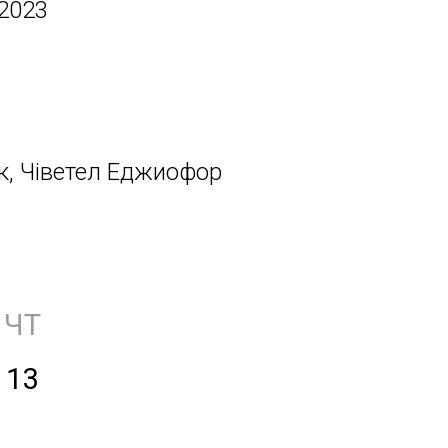
 2023
з
к, Чіветел Еджиофор
ЧТ
13