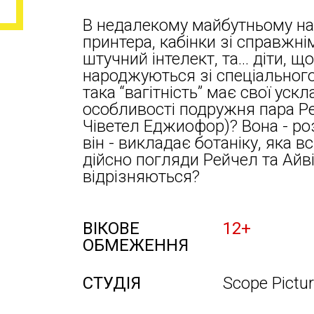
В недалекому майбутньому на
принтера, кабінки зі справжн
штучний інтелект, та... діти, 
народжуються зі спеціального 
така “вагітність” має свої уск
особливості подружня пара Ре
Чіветел Еджиофор)? Вона - ро
він - викладає ботаніку, яка в
дійсно погляди Рейчел та Айв
відрізняються?
ВІКОВЕ
12+
ОБМЕЖЕННЯ
СТУДІЯ
Scope Pictu