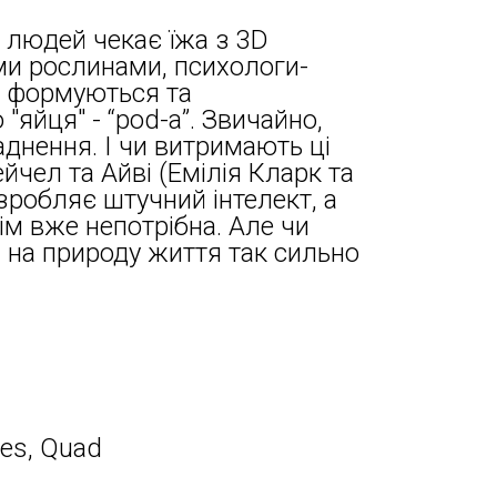
 людей чекає їжа з 3D
іми рослинами, психологи-
що формуються та
"яйця" - “pod-а”. Звичайно,
ладнення. І чи витримають ці
йчел та Айві (Емілія Кларк та
зробляє штучний інтелект, а
сім вже непотрібна. Але чи
і на природу життя так сильно
res, Quad