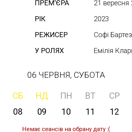
ПРЕМ'ЄРА
21 вересня
РІК
2023
РЕЖИСЕР
Софі Барте
У РОЛЯХ
Емілія Клар
06 ЧЕРВНЯ, СУБОТА
СБ
НД
ПН
ВТ
СР
08
09
10
11
12
Немає сеансів на обрану дату :(