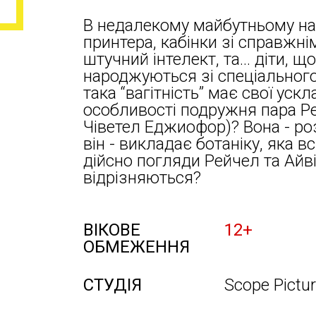
В недалекому майбутньому на
принтера, кабінки зі справжн
штучний інтелект, та... діти, 
народжуються зі спеціального 
така “вагітність” має свої уск
особливості подружня пара Ре
Чіветел Еджиофор)? Вона - ро
він - викладає ботаніку, яка в
дійсно погляди Рейчел та Айв
відрізняються?
ВІКОВЕ
12+
ОБМЕЖЕННЯ
СТУДІЯ
Scope Pictu