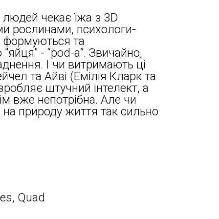
 людей чекає їжа з 3D
іми рослинами, психологи-
що формуються та
"яйця" - “pod-а”. Звичайно,
ладнення. І чи витримають ці
йчел та Айві (Емілія Кларк та
зробляє штучний інтелект, а
сім вже непотрібна. Але чи
і на природу життя так сильно
res, Quad