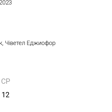
 2023
з
к, Чіветел Еджиофор
СР
12