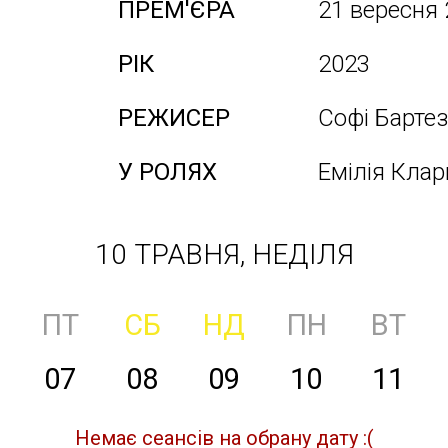
ПРЕМ'ЄРА
21 вересня
РІК
2023
РЕЖИСЕР
Софі Барте
У РОЛЯХ
Емілія Клар
10 ТРАВНЯ, НЕДІЛЯ
ПТ
СБ
НД
ПН
ВТ
07
08
09
10
11
Немає сеансів на обрану дату :(