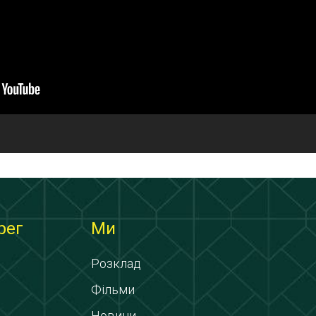
рег
Ми
Розклад
Фільми
Новини