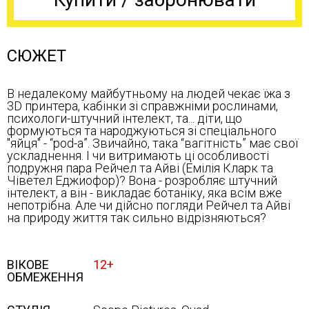
СЮЖЕТ
В недалекому майбутньому на людей чекає їжа з
3D принтера, кабінки зі справжніми рослинами,
психологи-штучний інтелект, та... діти, що
формуються та народжуються зі спеціального
"яйця" - “pod-а”. Звичайно, така “вагітність” має свої
ускладнення. І чи витримають ці особливості
подружня пара Рейчел та Айві (Емілія Кларк та
Чіветел Еджиофор)? Вона - розробляє штучний
інтелект, а він - викладає ботаніку, яка всім вже
непотрібна. Але чи дійсно погляди Рейчел та Айві
на природу життя так сильно відрізняються?
ВІКОВЕ
12+
ОБМЕЖЕННЯ