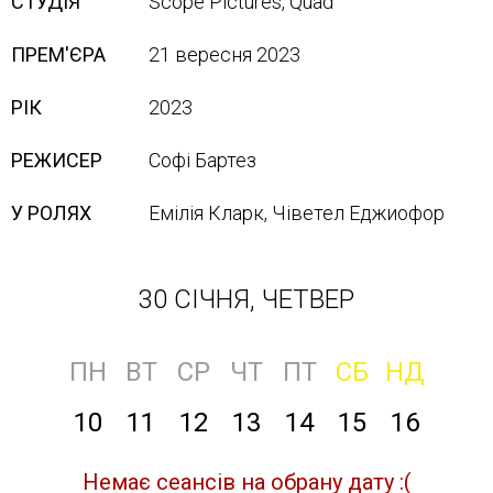
СТУДІЯ
Scope Pictures, Quad
ПРЕМ'ЄРА
21 вересня 2023
РІК
2023
РЕЖИСЕР
Софі Бартез
У РОЛЯХ
Емілія Кларк, Чіветел Еджиофор
30 СІЧНЯ, ЧЕТВЕР
ПН
ВТ
СР
ЧТ
ПТ
СБ
НД
10
11
12
13
14
15
16
Немає сеансів на обрану дату :(