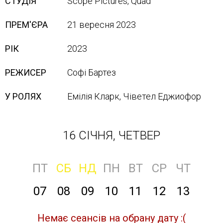
СТУДІЯ
Scope Pictures, Quad
ПРЕМ'ЄРА
21 вересня 2023
РІК
2023
РЕЖИСЕР
Софі Бартез
У РОЛЯХ
Емілія Кларк, Чіветел Еджиофор
16 СІЧНЯ, ЧЕТВЕР
ПТ
СБ
НД
ПН
ВТ
СР
ЧТ
07
08
09
10
11
12
13
Немає сеансів на обрану дату :(