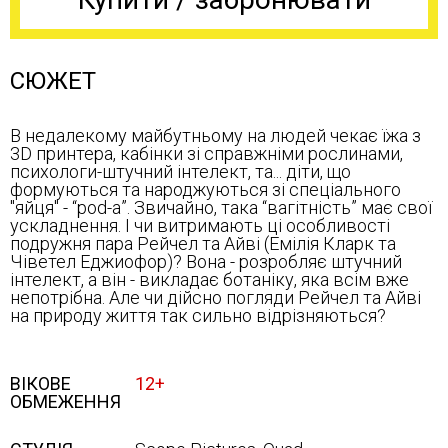
СЮЖЕТ
В недалекому майбутньому на людей чекає їжа з
3D принтера, кабінки зі справжніми рослинами,
психологи-штучний інтелект, та... діти, що
формуються та народжуються зі спеціального
"яйця" - “pod-а”. Звичайно, така “вагітність” має свої
ускладнення. І чи витримають ці особливості
подружня пара Рейчел та Айві (Емілія Кларк та
Чіветел Еджиофор)? Вона - розробляє штучний
інтелект, а він - викладає ботаніку, яка всім вже
непотрібна. Але чи дійсно погляди Рейчел та Айві
на природу життя так сильно відрізняються?
ВІКОВЕ
12+
ОБМЕЖЕННЯ