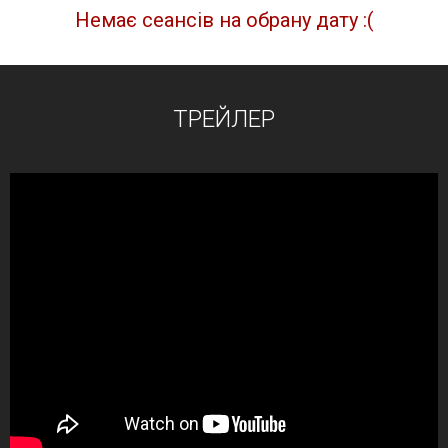
Немає сеансів на обрану дату :(
ТРЕЙЛЕР