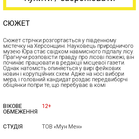
СЮЖЕТ
Сюжет стрічки розгортається у південному
містечку на Херсонщині. Науковець природничого
музею Юра стає свідком навмисного підпалу лісу.
Прагнучи розповісти правду про лісові пожежі, він
починає працювати в редакції місцевої газети.
Однак натомість опиняється у вирі фейкових
новин і корупційних схем. Адже на носі вибори
мера, і головний кандидат роздає передвиборчі
обіцянки попри те, що перебуває в комі
ВІКОВЕ
12+
ОБМЕЖЕННЯ
СТУДІЯ
ТОВ «Мун Мен»