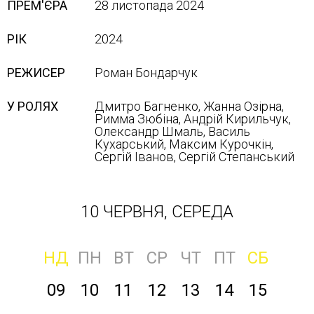
ПРЕМ'ЄРА
28 листопада 2024
РІК
2024
РЕЖИСЕР
Роман Бондарчук
У РОЛЯХ
Дмитро Багненко, Жанна Озірна,
Римма Зюбіна, Андрій Кирильчук,
Олександр Шмаль, Василь
Кухарський, Максим Курочкін,
Сергій Іванов, Сергій Степанський
10 ЧЕРВНЯ, СЕРЕДА
НД
ПН
ВТ
СР
ЧТ
ПТ
СБ
09
10
11
12
13
14
15