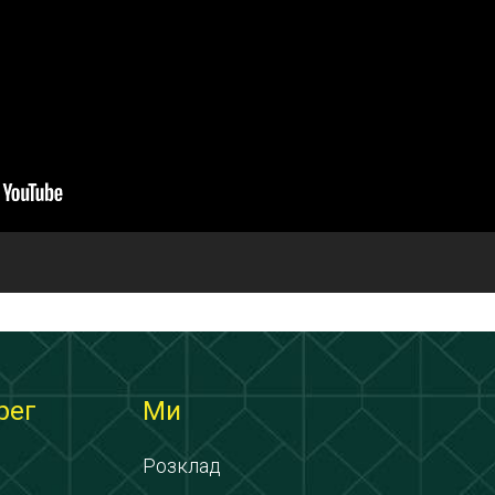
рег
Ми
Розклад