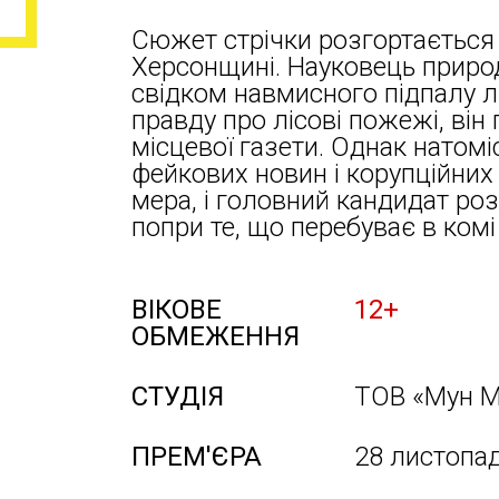
Сюжет стрічки розгортається 
Херсонщині. Науковець прир
свідком навмисного підпалу л
правду про лісові пожежі, він
місцевої газети. Однак натомі
фейкових новин і корупційних
мера, і головний кандидат ро
попри те, що перебуває в комі
ВІКОВЕ
12+
ОБМЕЖЕННЯ
СТУДІЯ
ТОВ «Мун М
ПРЕМ'ЄРА
28 листопа