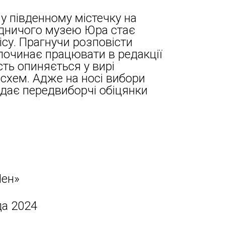
у південному містечку на
одничого музею Юра стає
ісу. Прагнучи розповісти
 починає працювати в редакції
сть опиняється у вирі
 схем. Адже на носі вибори
здає передвиборчі обіцянки
ен»
да 2024