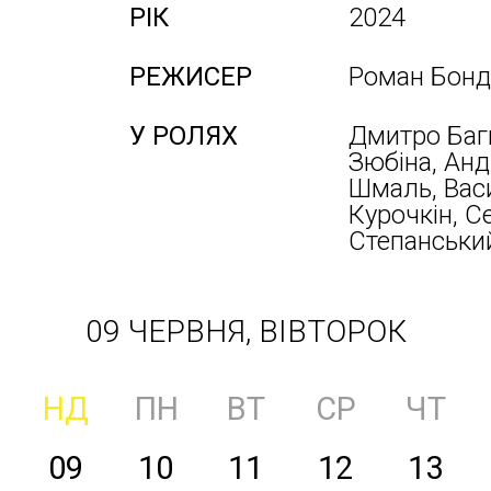
РІК
2024
РЕЖИСЕР
Роман Бонд
У РОЛЯХ
Дмитро Баг
Зюбіна, Анд
Шмаль, Вас
Курочкін, Се
Степанськи
09 ЧЕРВНЯ, ВІВТОРОК
НД
ПН
ВТ
СР
ЧТ
09
10
11
12
13