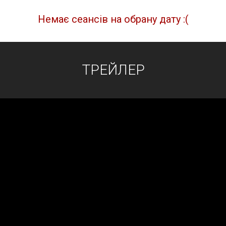
Немає сеансів на обрану дату :(
ТРЕЙЛЕР