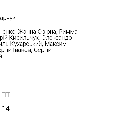
арчук
ненко, Жанна Озірна, Римма
рій Кирильчук, Олександр
иль Кухарський, Максим
ргій Іванов, Сергій
й
ПТ
14