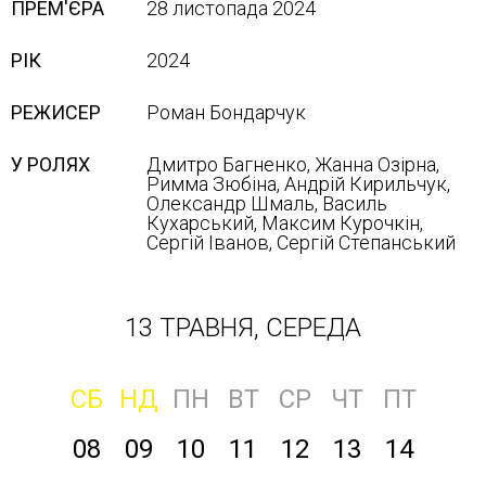
ПРЕМ'ЄРА
28 листопада 2024
РІК
2024
РЕЖИСЕР
Роман Бондарчук
У РОЛЯХ
Дмитро Багненко, Жанна Озірна,
Римма Зюбіна, Андрій Кирильчук,
Олександр Шмаль, Василь
Кухарський, Максим Курочкін,
Сергій Іванов, Сергій Степанський
13 ТРАВНЯ, СЕРЕДА
СБ
НД
ПН
ВТ
СР
ЧТ
ПТ
08
09
10
11
12
13
14