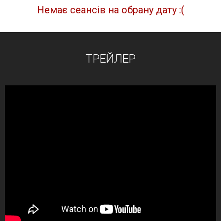
Немає сеансів на обрану дату :(
ТРЕЙЛЕР