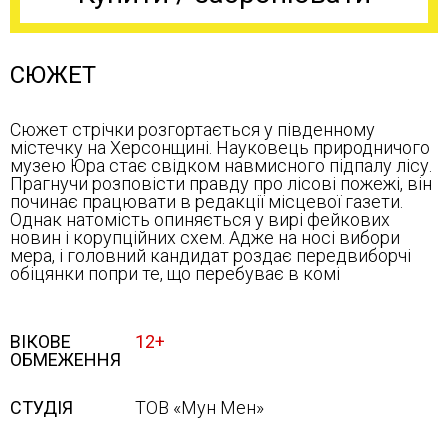
СЮЖЕТ
Сюжет стрічки розгортається у південному
містечку на Херсонщині. Науковець природничого
музею Юра стає свідком навмисного підпалу лісу.
Прагнучи розповісти правду про лісові пожежі, він
починає працювати в редакції місцевої газети.
Однак натомість опиняється у вирі фейкових
новин і корупційних схем. Адже на носі вибори
мера, і головний кандидат роздає передвиборчі
обіцянки попри те, що перебуває в комі
ВІКОВЕ
12+
ОБМЕЖЕННЯ
СТУДІЯ
ТОВ «Мун Мен»