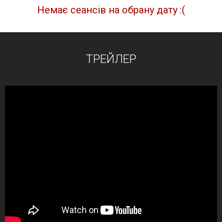
Немає сеансів на обрану дату :(
ТРЕЙЛЕР