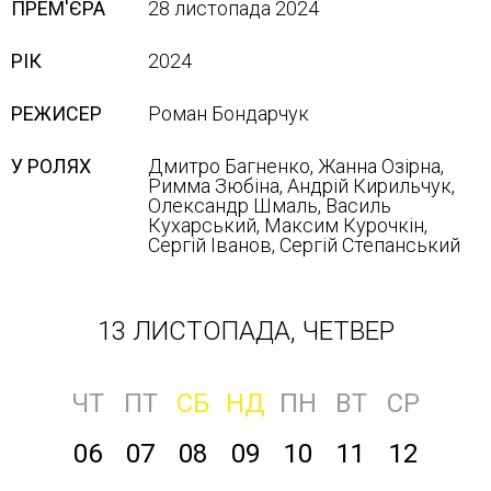
ПРЕМ'ЄРА
28 листопада 2024
РІК
2024
РЕЖИСЕР
Роман Бондарчук
У РОЛЯХ
Дмитро Багненко, Жанна Озірна,
Римма Зюбіна, Андрій Кирильчук,
Олександр Шмаль, Василь
Кухарський, Максим Курочкін,
Сергій Іванов, Сергій Степанський
13 ЛИСТОПАДА, ЧЕТВЕР
ЧТ
ПТ
СБ
НД
ПН
ВТ
СР
06
07
08
09
10
11
12