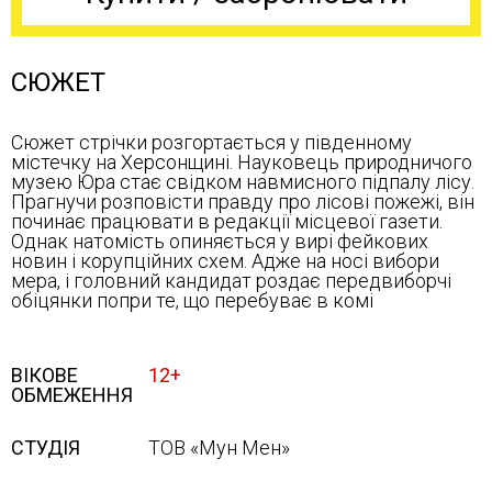
СЮЖЕТ
Сюжет стрічки розгортається у південному
містечку на Херсонщині. Науковець природничого
музею Юра стає свідком навмисного підпалу лісу.
Прагнучи розповісти правду про лісові пожежі, він
починає працювати в редакції місцевої газети.
Однак натомість опиняється у вирі фейкових
новин і корупційних схем. Адже на носі вибори
мера, і головний кандидат роздає передвиборчі
обіцянки попри те, що перебуває в комі
ВІКОВЕ
12+
ОБМЕЖЕННЯ
СТУДІЯ
ТОВ «Мун Мен»