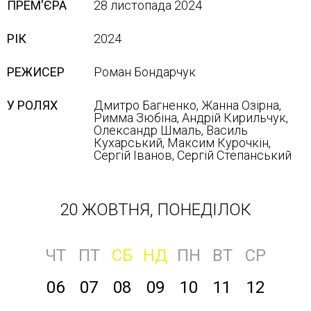
ПРЕМ'ЄРА
28 листопада 2024
РІК
2024
РЕЖИСЕР
Роман Бондарчук
У РОЛЯХ
Дмитро Багненко, Жанна Озірна,
Римма Зюбіна, Андрій Кирильчук,
Олександр Шмаль, Василь
Кухарський, Максим Курочкін,
Сергій Іванов, Сергій Степанський
20 ЖОВТНЯ, ПОНЕДІЛОК
ЧТ
ПТ
СБ
НД
ПН
ВТ
СР
06
07
08
09
10
11
12