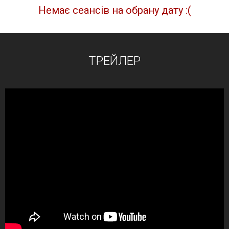
Немає сеансів на обрану дату :(
ТРЕЙЛЕР