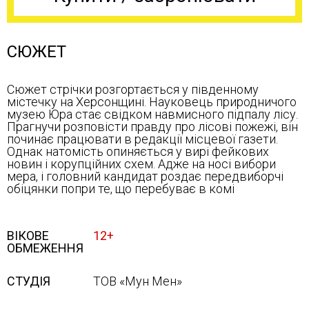
СЮЖЕТ
Сюжет стрічки розгортається у південному
містечку на Херсонщині. Науковець природничого
музею Юра стає свідком навмисного підпалу лісу.
Прагнучи розповісти правду про лісові пожежі, він
починає працювати в редакції місцевої газети.
Однак натомість опиняється у вирі фейкових
новин і корупційних схем. Адже на носі вибори
мера, і головний кандидат роздає передвиборчі
обіцянки попри те, що перебуває в комі
ВІКОВЕ
12+
ОБМЕЖЕННЯ
СТУДІЯ
ТОВ «Мун Мен»