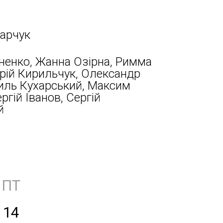
арчук
ненко, Жанна Озірна, Римма
рій Кирильчук, Олександр
иль Кухарський, Максим
ргій Іванов, Сергій
й
ПТ
14