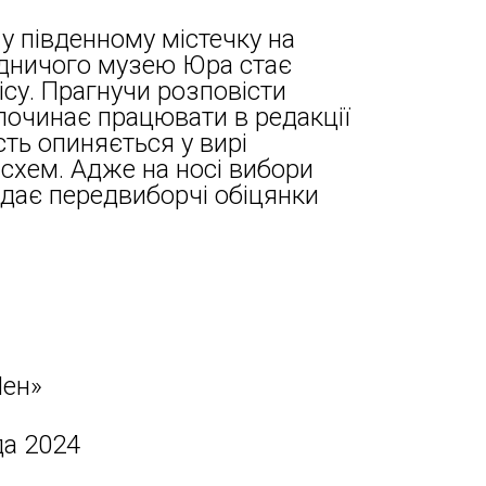
у південному містечку на
одничого музею Юра стає
ісу. Прагнучи розповісти
 починає працювати в редакції
сть опиняється у вирі
 схем. Адже на носі вибори
здає передвиборчі обіцянки
ен»
да 2024