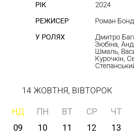
РІК
2024
РЕЖИСЕР
Роман Бонд
У РОЛЯХ
Дмитро Баг
Зюбіна, Анд
Шмаль, Вас
Курочкін, Се
Степанськи
14 ЖОВТНЯ, ВІВТОРОК
НД
ПН
ВТ
СР
ЧТ
09
10
11
12
13