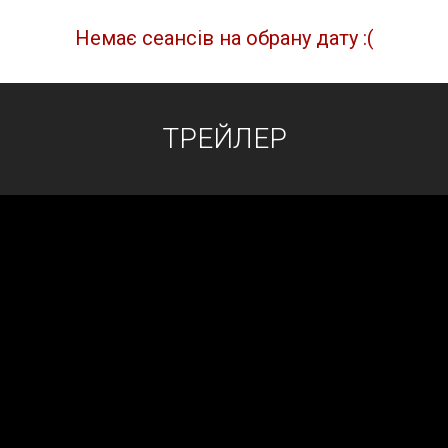
Немає сеансів на обрану дату :(
ТРЕЙЛЕР