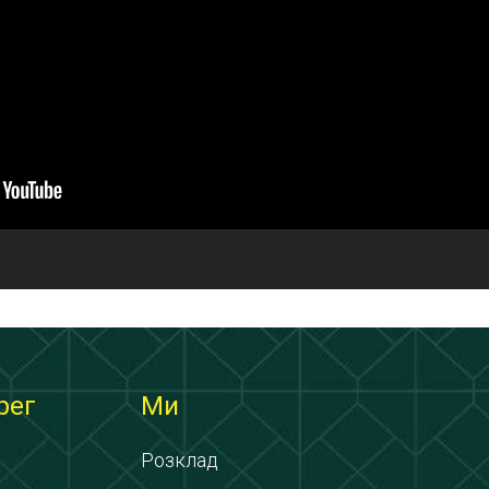
рег
Ми
Розклад