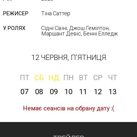
РЕЖИСЕР
Тіна Саттер
У РОЛЯХ
Сідні Свіні, Джош Гемілтон,
Маршант Девіс, Бенні Елледж
12 ЧЕРВНЯ, П'ЯТНИЦЯ
ПТ
СБ
НД
ПН
ВТ
СР
ЧТ
07
08
09
10
11
12
13
Немає сеансів на обрану дату :(