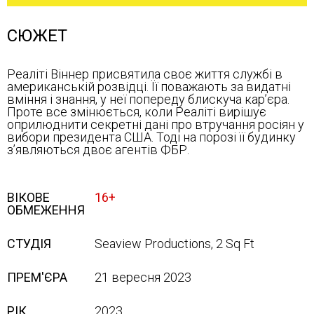
СЮЖЕТ
Реаліті Віннер присвятила своє життя службі в
американській розвідці. Її поважають за видатні
вміння і знання, у неї попереду блискуча кар’єра.
Проте все змінюється, коли Реаліті вирішує
оприлюднити секретні дані про втручання росіян у
вибори президента США. Тоді на порозі її будинку
з’являються двоє агентів ФБР.
ВІКОВЕ
16+
ОБМЕЖЕННЯ
СТУДІЯ
Seaview Productions, 2 Sq Ft
ПРЕМ'ЄРА
21 вересня 2023
РІК
2023