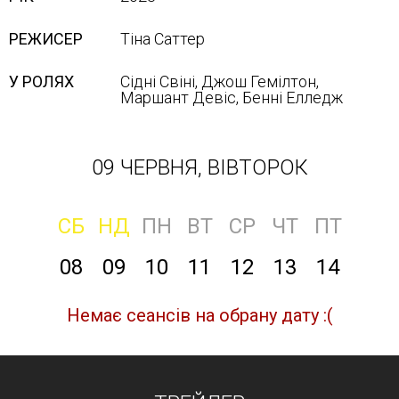
РЕЖИСЕР
Тіна Саттер
У РОЛЯХ
Сідні Свіні, Джош Гемілтон,
Маршант Девіс, Бенні Елледж
09 ЧЕРВНЯ, ВІВТОРОК
СБ
НД
ПН
ВТ
СР
ЧТ
ПТ
08
09
10
11
12
13
14
Немає сеансів на обрану дату :(