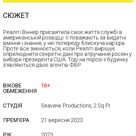
СЮЖЕТ
Реаліті Віннер присвятила своє життя службі в
американській розвідці. Її поважають за видатні
вміння і знання, у неї попереду блискуча кар’єра.
Проте все змінюється, коли Реаліті вирішує
оприлюднити секретні дані про втручання росіян у
вибори президента США. Тоді на порозі її будинку
з’являються двоє агентів ФБР.
ВІКОВЕ
16+
ОБМЕЖЕННЯ
СТУДІЯ
Seaview Productions, 2 Sq Ft
ПРЕМ'ЄРА
21 вересня 2023
РІК
2023