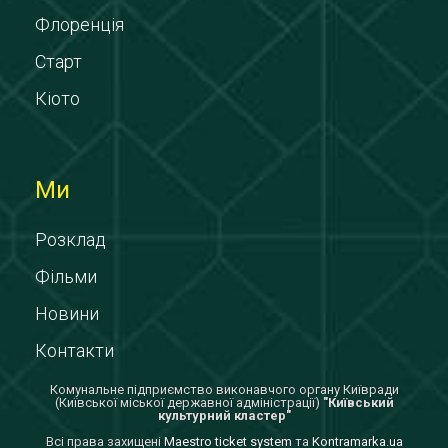
Флоренція
Старт
Кіото
Ми
Розклад
Фільми
Новини
Контакти
Комунальне підприємство виконавчого органу Київради
(Київської міської державної адміністрації)
"Київський
культурний кластер"
Всi права захищенi
Maestro ticket system
та
Kontramarka.ua