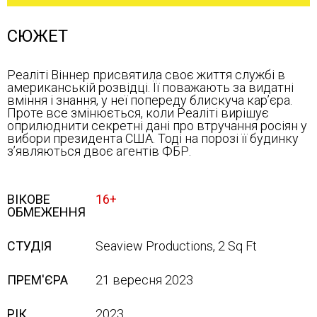
СЮЖЕТ
Реаліті Віннер присвятила своє життя службі в
американській розвідці. Її поважають за видатні
вміння і знання, у неї попереду блискуча кар’єра.
Проте все змінюється, коли Реаліті вирішує
оприлюднити секретні дані про втручання росіян у
вибори президента США. Тоді на порозі її будинку
з’являються двоє агентів ФБР.
ВІКОВЕ
16+
ОБМЕЖЕННЯ
СТУДІЯ
Seaview Productions, 2 Sq Ft
ПРЕМ'ЄРА
21 вересня 2023
РІК
2023