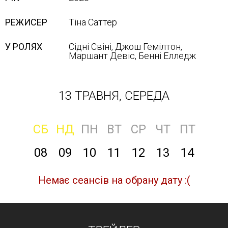
РЕЖИСЕР
Тіна Саттер
У РОЛЯХ
Сідні Свіні, Джош Гемілтон,
Маршант Девіс, Бенні Елледж
13 ТРАВНЯ, СЕРЕДА
СБ
НД
ПН
ВТ
СР
ЧТ
ПТ
08
09
10
11
12
13
14
Немає сеансів на обрану дату :(