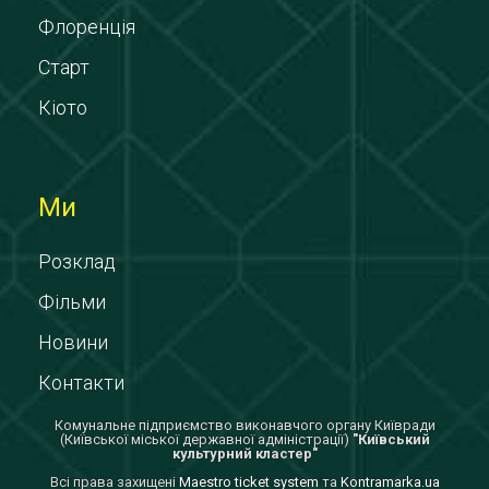
Флоренція
Старт
Кіото
Ми
Розклад
Фільми
Новини
Контакти
Комунальне підприємство виконавчого органу Київради
(Київської міської державної адміністрації)
"Київський
культурний кластер"
Всi права захищенi
Maestro ticket system
та
Kontramarka.ua