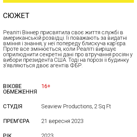
СЮЖЕТ
Реаліті Віннер присвятила своє життя службі в
американській розвідці. Її поважають за видатні
вміння і знання, у неї попереду блискуча кар’єра.
Проте все змінюється, коли Реаліті вирішує
оприлюднити секретні дані про втручання росіян у
вибори президента США. Тоді на порозі її будинку
з’являються двоє агентів ФБР.
ВІКОВЕ
16+
ОБМЕЖЕННЯ
СТУДІЯ
Seaview Productions, 2 Sq Ft
ПРЕМ'ЄРА
21 вересня 2023
РІК
2023