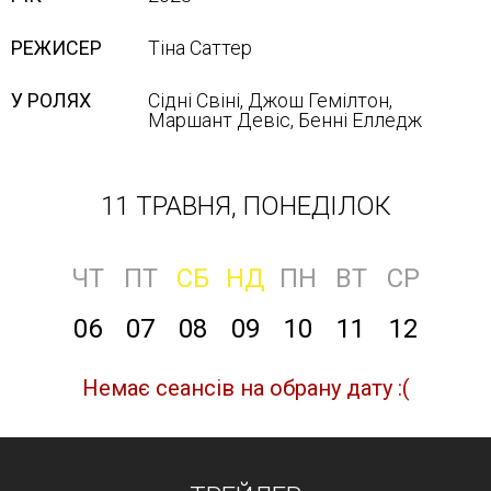
РЕЖИСЕР
Тіна Саттер
У РОЛЯХ
Сідні Свіні, Джош Гемілтон,
Маршант Девіс, Бенні Елледж
11 ТРАВНЯ, ПОНЕДІЛОК
ЧТ
ПТ
СБ
НД
ПН
ВТ
СР
06
07
08
09
10
11
12
Немає сеансів на обрану дату :(