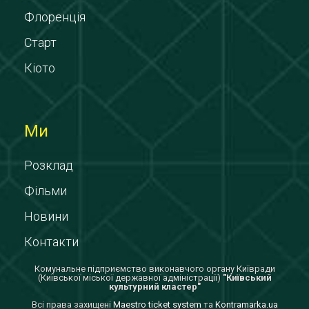
Флоренція
Старт
Кіото
Ми
Розклад
Фільми
Новини
Контакти
Комунальне підприємство виконавчого органу Київради
(Київської міської державної адміністрації)
"Київський
культурний кластер"
Всi права захищенi
Maestro ticket system
та
Kontramarka.ua