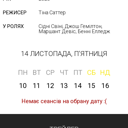
РЕЖИСЕР
Тіна Саттер
У РОЛЯХ
Сідні Свіні, Джош Гемілтон,
Маршант Девіс, Бенні Елледж
14 ЛИСТОПАДА, П'ЯТНИЦЯ
ПН
ВТ
СР
ЧТ
ПТ
СБ
НД
10
11
12
13
14
15
16
Немає сеансів на обрану дату :(