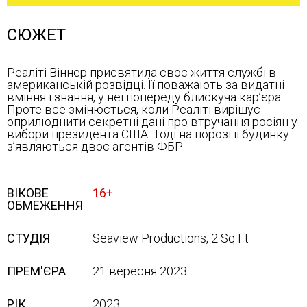
СЮЖЕТ
Реаліті Віннер присвятила своє життя службі в
американській розвідці. Її поважають за видатні
вміння і знання, у неї попереду блискуча кар’єра.
Проте все змінюється, коли Реаліті вирішує
оприлюднити секретні дані про втручання росіян у
вибори президента США. Тоді на порозі її будинку
з’являються двоє агентів ФБР.
ВІКОВЕ
16+
ОБМЕЖЕННЯ
СТУДІЯ
Seaview Productions, 2 Sq Ft
ПРЕМ'ЄРА
21 вересня 2023
РІК
2023