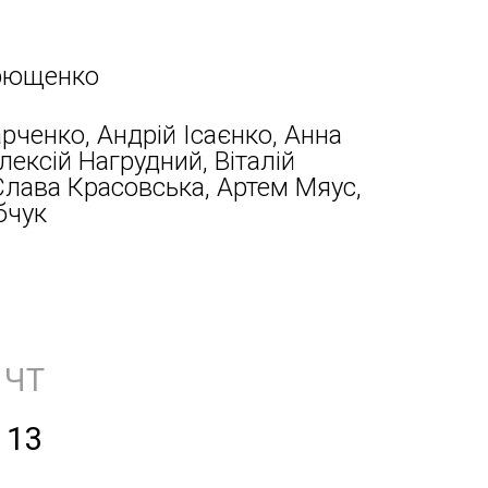
рющенко
рченко, Андрій Ісаєнко, Анна
лексій Нагрудний, Віталій
Слава Красовська, Артем Мяус,
бчук
ЧТ
13