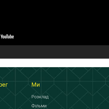
рег
Ми
Розклад
Фільми