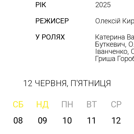
РІК
2025
РЕЖИСЕР
Олексій Ки
У РОЛЯХ
Катерина Ва
Буткевич, О
Іванченко, 
Гриша Горо
12 ЧЕРВНЯ, П'ЯТНИЦЯ
СБ
НД
ПН
ВТ
СР
08
09
10
11
12