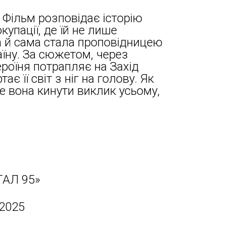
 Фільм розповідає історію
купації, де їй не лише
а й сама стала проповідницею
аїну. За сюжетом, через
ероїня потрапляє на Захід
ає її світ з ніг на голову. Як
е вона кинути виклик усьому,
ТАЛ 95»
 2025