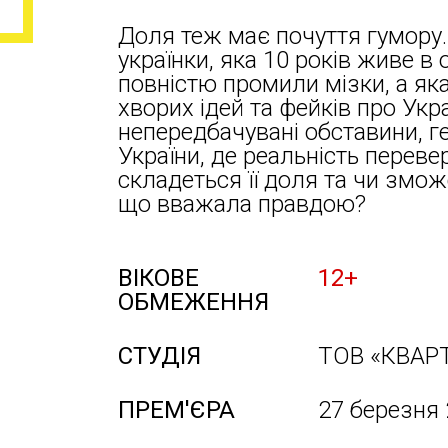
Доля теж має почуття гумору.
українки, яка 10 років живе в о
повністю промили мізки, а як
хворих ідей та фейків про Укр
непередбачувані обставини, г
України, де реальність переверт
складеться її доля та чи змож
що вважала правдою?
ВІКОВЕ
12+
ОБМЕЖЕННЯ
СТУДІЯ
ТОВ «КВАР
ПРЕМ'ЄРА
27 березня