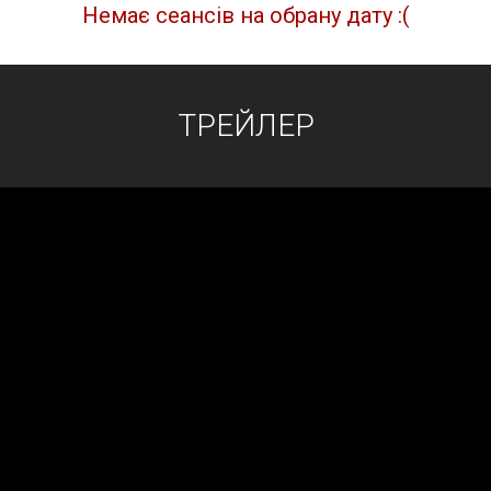
Немає сеансів на обрану дату :(
ТРЕЙЛЕР