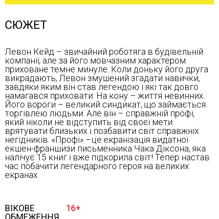
СЮЖЕТ
Левон Кейд – звичайний роботяга в будівельній
компанії, але за його мовчазним характером
приховане темне минуле. Коли доньку його друга
викрадають, Левон змушений згадати навички,
завдяки яким він став легендою і які так довго
намагався приховати. На кону – життя невинних.
Його вороги – великий синдикат, що займається
торгівлею людьми. Але він – справжній профі,
який ніколи не відступить від своєї мети:
врятувати близьких і позбавити світ справжніх
негідників. «Профі» –це екранізація видатної
екшен-франшизи письменника Чака Діксона, яка
налічує 15 книг і вже підкорила світ! Тепер настав
час побачити легендарного героя на великих
екранах
ВІКОВЕ
16+
ОБМЕЖЕННЯ