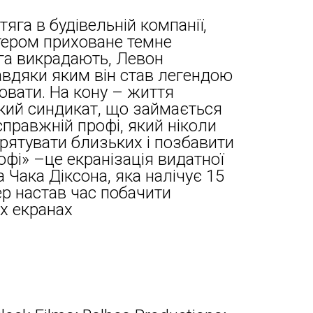
яга в будівельній компанії,
тером приховане темне
га викрадають, Левон
авдяки яким він став легендою
ховати. На кону – життя
кий синдикат, що займається
справжній профі, який ніколи
 врятувати близьких і позбавити
рофі» –це екранізація видатної
Чака Діксона, яка налічує 15
пер настав час побачити
х екранах