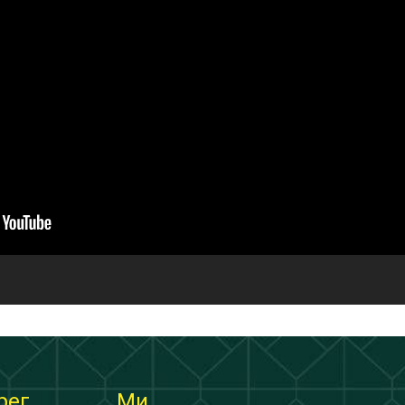
рег
Ми