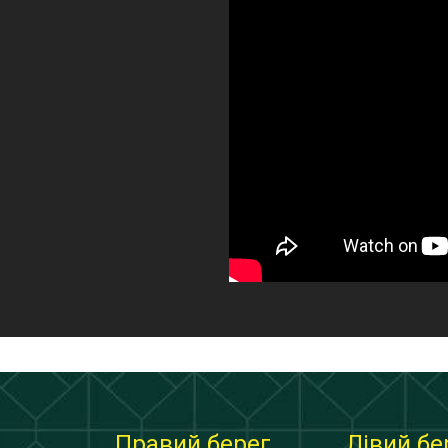
Правий берег
Лівий бе