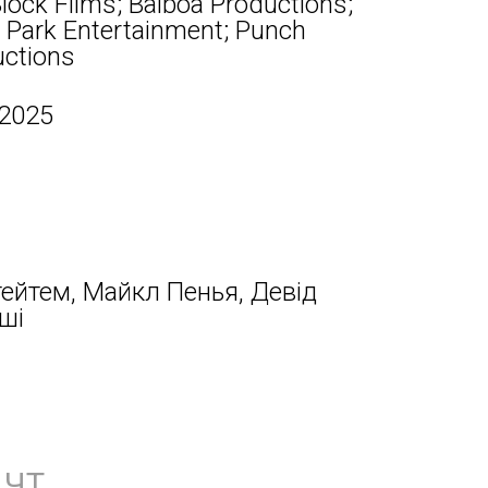
Block Films; Balboa Productions;
 Park Entertainment; Punch
uctions
 2025
ейтем, Майкл Пенья, Девід
нші
ЧТ