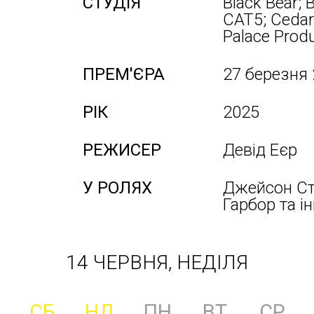
СТУДІЯ
Black Bear; 
CAT5; Cedar
Palace Prod
ПРЕМ'ЄРА
27 березня
РІК
2025
РЕЖИСЕР
Девід Еєр
У РОЛЯХ
Джейсон Ст
Гарбор та і
14 ЧЕРВНЯ, НЕДІЛЯ
СБ
НД
ПН
ВТ
СР