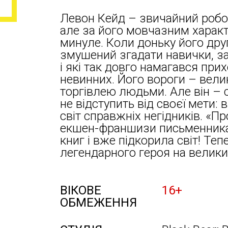
Левон Кейд – звичайний робот
але за його мовчазним харак
минуле. Коли доньку його дру
змушений згадати навички, з
і які так довго намагався при
невинних. Його вороги – вели
торгівлею людьми. Але він – 
не відступить від своєї мети:
світ справжніх негідників. «П
екшен-франшизи письменника 
книг і вже підкорила світ! Те
легендарного героя на велики
ВІКОВЕ
16+
ОБМЕЖЕННЯ