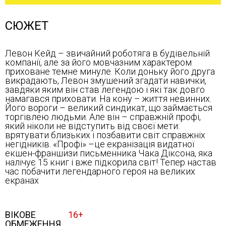
СЮЖЕТ
Левон Кейд – звичайний роботяга в будівельній
компанії, але за його мовчазним характером
приховане темне минуле. Коли доньку його друга
викрадають, Левон змушений згадати навички,
завдяки яким він став легендою і які так довго
намагався приховати. На кону – життя невинних.
Його вороги – великий синдикат, що займається
торгівлею людьми. Але він – справжній профі,
який ніколи не відступить від своєї мети:
врятувати близьких і позбавити світ справжніх
негідників. «Профі» –це екранізація видатної
екшен-франшизи письменника Чака Діксона, яка
налічує 15 книг і вже підкорила світ! Тепер настав
час побачити легендарного героя на великих
екранах
ВІКОВЕ
16+
ОБМЕЖЕННЯ