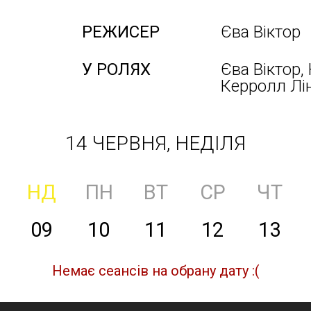
РЕЖИСЕР
Єва Віктор
У РОЛЯХ
Єва Віктор,
Керролл Лін
14 ЧЕРВНЯ, НЕДІЛЯ
НД
ПН
ВТ
СР
ЧТ
09
10
11
12
13
Немає сеансів на обрану дату :(