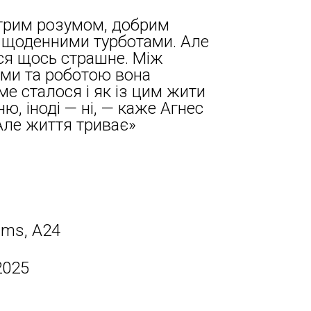
стрим розумом, добрим
 щоденними турботами. Але
ося щось страшне. Між
ами та роботою вона
ме сталося і як із цим жити
ю, іноді — ні, — каже Агнес
Але життя триває»
ilms, A24
2025