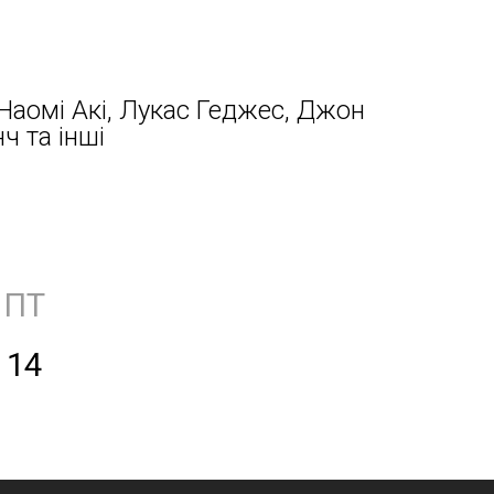
 Наомі Акі, Лукас Геджес, Джон
ч та інші
ПТ
14