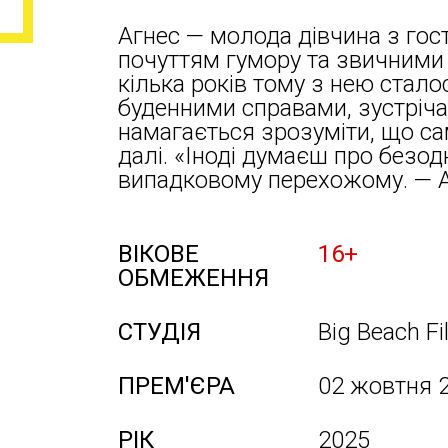
Агнес — молода дівчина з го
почуттям гумору та звичними
кілька років тому з нею стал
буденними справами, зустріч
намагається зрозуміти, що са
далі. «Іноді думаєш про безодн
випадковому перехожому. — 
ВІКОВЕ
16+
ОБМЕЖЕННЯ
СТУДІЯ
Big Beach F
ПРЕМ'ЄРА
02 жовтня 
РІК
2025