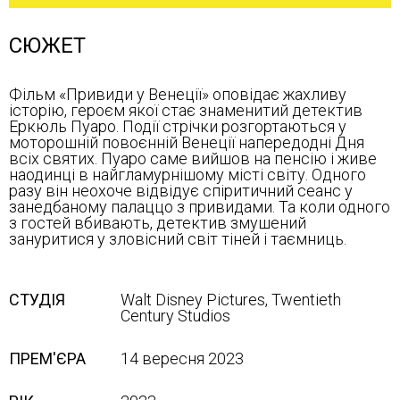
СЮЖЕТ
Фільм «Привиди у Венеції» оповідає жахливу
історію, героєм якої стає знаменитий детектив
Еркюль Пуаро. Події стрічки розгортаються у
моторошній повоєнній Венеції напередодні Дня
всіх святих. Пуаро саме вийшов на пенсію і живе
наодинці в найгламурнішому місті світу. Одного
разу він неохоче відвідує спіритичний сеанс у
занедбаному палаццо з привидами. Та коли одного
з гостей вбивають, детектив змушений
зануритися у зловісний світ тіней і таємниць.
СТУДІЯ
Walt Disney Pictures, Twentieth
Century Studios
ПРЕМ'ЄРА
14 вересня 2023