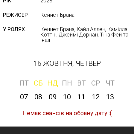
РІК
2023
РЕЖИСЕР
Кеннет Брана
У РОЛЯХ
Кеннет Брана, Кайл Аллен, Камілла
Коттін, Джеймі Дорнан, Тіна Фей та
інші
16 ЖОВТНЯ, ЧЕТВЕР
ПТ
СБ
НД
ПН
ВТ
СР
ЧТ
07
08
09
10
11
12
13
Немає сеансів на обрану дату :(