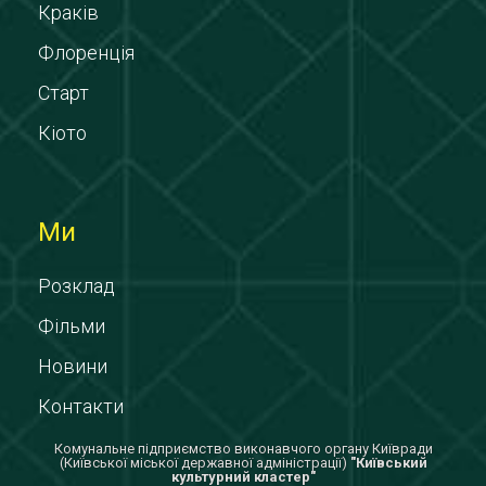
Краків
Флоренція
Старт
Кіото
Ми
Розклад
Фільми
Новини
Контакти
Комунальне підприємство виконавчого органу Київради
(Київської міської державної адміністрації)
"Київський
культурний кластер"