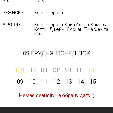
РІК
2023
РЕЖИСЕР
Кеннет Брана
У РОЛЯХ
Кеннет Брана, Кайл Аллен, Камілла
Коттін, Джеймі Дорнан, Тіна Фей та
інші
09 ГРУДНЯ, ПОНЕДІЛОК
НД
ПН
ВТ
СР
ЧТ
ПТ
СБ
09
10
11
12
13
14
15
Немає сеансів на обрану дату :(