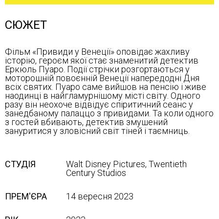
СЮЖЕТ
Фільм «Привиди у Венеції» оповідає жахливу
історію, героєм якої стає знаменитий детектив
Еркюль Пуаро. Події стрічки розгортаються у
моторошній повоєнній Венеції напередодні Дня
всіх святих. Пуаро саме вийшов на пенсію і живе
наодинці в найгламурнішому місті світу. Одного
разу він неохоче відвідує спіритичний сеанс у
занедбаному палаццо з привидами. Та коли одного
з гостей вбивають, детектив змушений
зануритися у зловісний світ тіней і таємниць.
СТУДІЯ
Walt Disney Pictures, Twentieth
Century Studios
ПРЕМ'ЄРА
14 вересня 2023