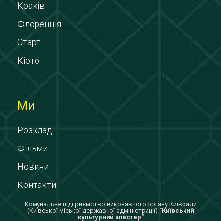
Краків
Флоренція
Старт
Кіото
Ми
Розклад
Фільми
Новини
Контакти
Комунальне підприємство виконавчого органу Київради
(Київської міської державної адміністрації)
"Київський
культурний кластер"