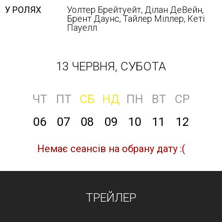
У РОЛЯХ
Уолтер Брейтуейт, Ділан ДеВейн,
Брент Даунс, Тайлер Міллер, Кеті
Пауелл
13 ЧЕРВНЯ, СУБОТА
ЧТ
ПТ
СБ
НД
ПН
ВТ
СР
06
07
08
09
10
11
12
Немає сеансів на обрану дату :(
ТРЕЙЛЕР