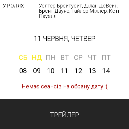
У РОЛЯХ
Уолтер Брейтуейт, Ділан ДеВейн,
Брент Даунс, Тайлер Міллер, Кеті
Пауелл
11 ЧЕРВНЯ, ЧЕТВЕР
СБ
НД
ПН
ВТ
СР
ЧТ
ПТ
08
09
10
11
12
13
14
Немає сеансів на обрану дату :(
ТРЕЙЛЕР