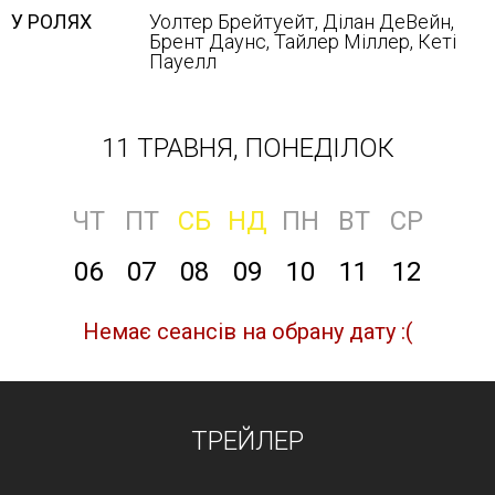
У РОЛЯХ
Уолтер Брейтуейт, Ділан ДеВейн,
Брент Даунс, Тайлер Міллер, Кеті
Пауелл
11 ТРАВНЯ, ПОНЕДІЛОК
ЧТ
ПТ
СБ
НД
ПН
ВТ
СР
06
07
08
09
10
11
12
Немає сеансів на обрану дату :(
ТРЕЙЛЕР